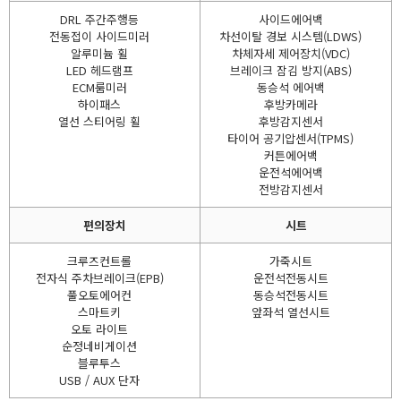
DRL 주간주행등
사이드에어백
전동접이 사이드미러
차선이탈 경보 시스템(LDWS)
알루미늄 휠
차체자세 제어장치(VDC)
LED 헤드램프
브레이크 잠김 방지(ABS)
ECM룸미러
동승석 에어백
하이패스
후방카메라
열선 스티어링 휠
후방감지센서
타이어 공기압센서(TPMS)
커튼에어백
운전석에어백
전방감지센서
편의장치
시트
크루즈컨트롤
가죽시트
전자식 주차브레이크(EPB)
운전석전동시트
풀오토에어컨
동승석전동시트
스마트키
앞좌석 열선시트
오토 라이트
순정네비게이션
블루투스
USB / AUX 단자