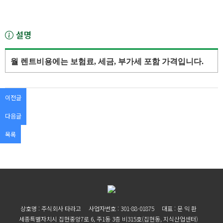
설명
월 렌트비용에는 보험료, 세금, 부가세 포함 가격입니다.
이전글
다음글
목록
상호명 : 주식회사 타라고
사업자번호 : 301-88-01875
대표 : 문 익 환
세종특별자치시 집현중앙7로 6, 주1동 3층 비315호(집현동, 지식산업센터)