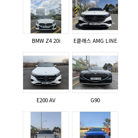
BMW Z4 20i
E클래스 AMG LINE
E200 AV
G90