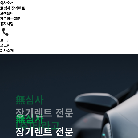
회사소개
無심사 장기렌트
고객센터
자주하는질문
공지사항
로그인
로그인
회사소개
無심사 장기렌트
고객센터
서비스비용
공지사항
無심사
無심사
(주)타라고
장기렌트 전문
장기렌트 전문
저신용 장기렌트