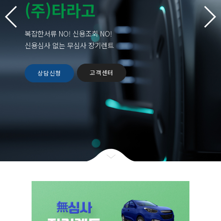
(주)타라고
(주)타라고
높은 금리와 엄격한 기준의
신용평가로 차량 운용이 힘든
복잡한서류 NO! 신용조회 NO!
고객님들께 (주)타라고 렌트카는
신용심사 없는 무심사 장기렌트
無심사 장기렌트카를 보다
쉽고 빠르게 제공 해드리고 있습니다.
내 차 마련의 가장
고객센터
상담신청
스마트한 해답 장기렌트
고객님의 마음을 알고 가치를
무심사 장기렌트
대여해드리는 타라고 렌트카