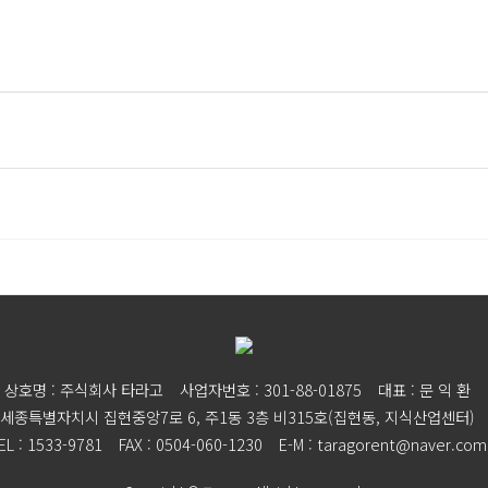
상호명 : 주식회사 타라고
사업자번호 : 301-88-01875
대표 : 문 익 환
세종특별자치시 집현중앙7로 6, 주1동 3층 비315호(집현동, 지식산업센터)
EL : 1533-9781
FAX : 0504-060-1230
E-M : taragorent@naver.com