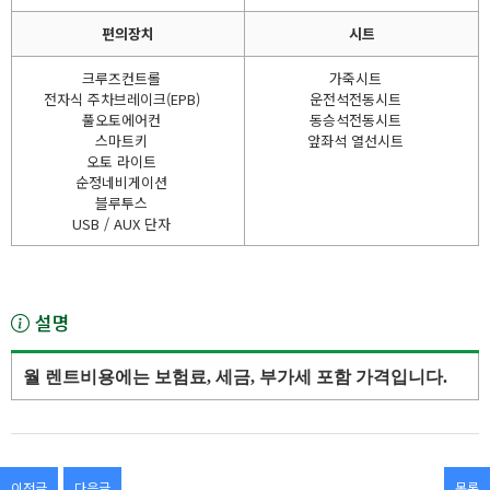
편의장치
시트
크루즈컨트롤
가죽시트
전자식 주차브레이크(EPB)
운전석전동시트
풀오토에어컨
동승석전동시트
스마트키
앞좌석 열선시트
오토 라이트
순정네비게이션
블루투스
USB / AUX 단자
설명
월 렌트비용에는 보험료, 세금, 부가세 포함 가격입니다.
이전글
다음글
목록