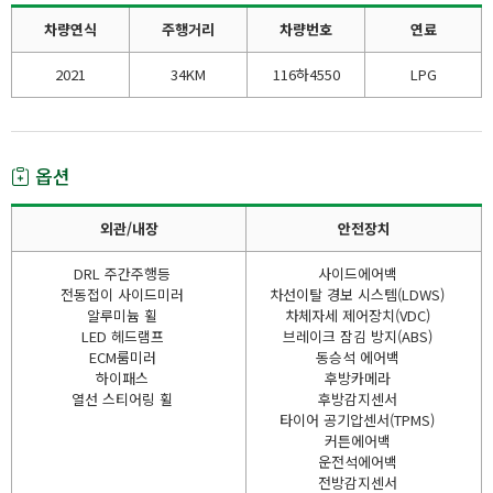
차량연식
주행거리
차량번호
연료
2021
34KM
116하4550
LPG
옵션
외관/내장
안전장치
DRL 주간주행등
사이드에어백
전동접이 사이드미러
차선이탈 경보 시스템(LDWS)
알루미늄 휠
차체자세 제어장치(VDC)
LED 헤드램프
브레이크 잠김 방지(ABS)
ECM룸미러
동승석 에어백
하이패스
후방카메라
열선 스티어링 휠
후방감지센서
타이어 공기압센서(TPMS)
커튼에어백
운전석에어백
전방감지센서