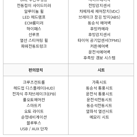
전동접이 사이드미러
전방감지센서
알루미늄 휠
차체자세 제어장치(VDC)
LED 헤드램프
브레이크 잠김 방지(ABS)
ECM룸미러
동승석 에어백
하이패스
후방카메라
선루프
후방감지센서
열선 스티어링 휠
타이어 공기압센서(TPMS)
파워전동트렁크
커튼에어백
운전석에어백
후측방 경보 시스템
편의장치
시트
크루즈컨트롤
가죽시트
헤드업 디스플레이(HUD)
동승석 통풍시트
전자식 주차브레이크(EPB)
운전석 통풍시트
풀오토에어컨
운전석전동시트
스마트키
동승석전동시트
오토 라이트
앞좌석 열선시트
순정네비게이션
메모리 시트
블루투스
USB / AUX 단자