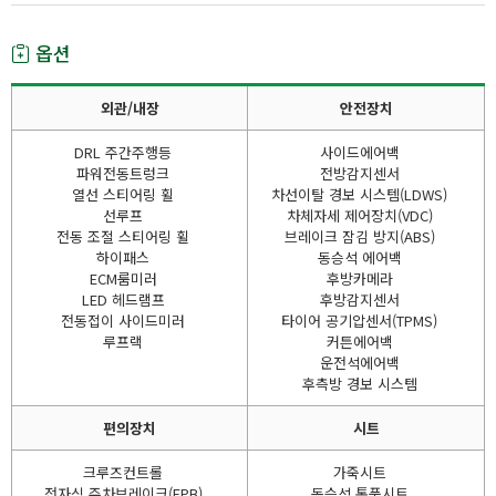
옵션
외관/내장
안전장치
DRL 주간주행등
사이드에어백
파워전동트렁크
전방감지센서
열선 스티어링 휠
차선이탈 경보 시스템(LDWS)
선루프
차체자세 제어장치(VDC)
전동 조절 스티어링 휠
브레이크 잠김 방지(ABS)
하이패스
동승석 에어백
ECM룸미러
후방카메라
LED 헤드램프
후방감지센서
전동접이 사이드미러
타이어 공기압센서(TPMS)
루프랙
커튼에어백
운전석에어백
후측방 경보 시스템
편의장치
시트
크루즈컨트롤
가죽시트
전자식 주차브레이크(EPB)
동승석 통풍시트