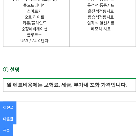
풀오토에어컨
운전석 통풍시트
스마트키
운전석전동시트
오토 라이트
동승석전동시트
커튼/블라인드
앞좌석 열선시트
순정네비게이션
메모리 시트
블루투스
USB / AUX 단자
설명
월 렌트비용에는 보험료, 세금, 부가세 포함 가격입니다.
이전글
다음글
목록